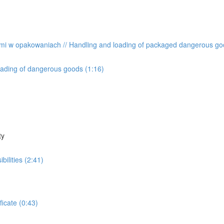
ymi w opakowaniach // Handling and loading of packaged dangerous g
ading of dangerous goods (1:16)
ty
ilities (2:41)
ficate (0:43)