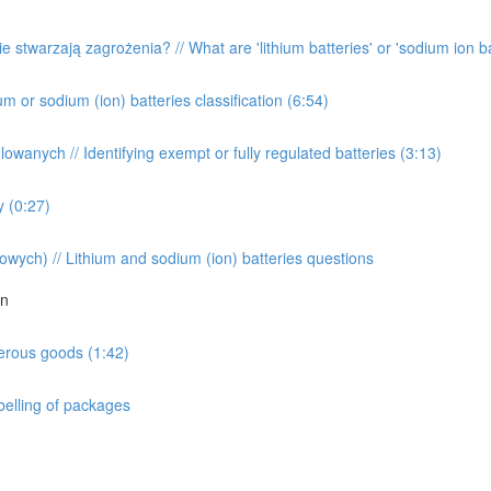
kie stwarzają zagrożenia? // What are 'lithium batteries' or 'sodium ion
um or sodium (ion) batteries classification (6:54)
lowanych // Identifying exempt or fully regulated batteries (3:13)
y (0:27)
wych) // Lithium and sodium (ion) batteries questions
on
gerous goods (1:42)
elling of packages