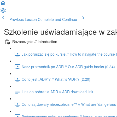
Previous Lesson
Complete and Continue
Szkolenie uświadamiające w za
Rozpoczęcie // Introduction
Jak poruszać się po kursie // How to navigate the course 
Nasz przewodnik po ADR // Our ADR guide books (0:34)
Co to jest „ADR”? // What is 'ADR'? (2:20)
Link do pobrania ADR // ADR download link
Co to są „towary niebezpieczne”? // What are 'dangerous
Podsumowanie sekcji początkowej // Introduction section