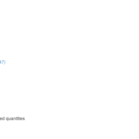
47)
ed quantities