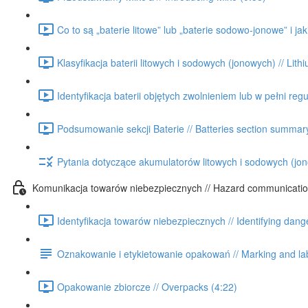
Co to są „baterie litowe” lub „baterie sodowo-jonowe” i ja
Klasyfikacja baterii litowych i sodowych (jonowych) // Lithi
Identyfikacja baterii objętych zwolnieniem lub w pełni regu
Podsumowanie sekcji Baterie // Batteries section summar
Pytania dotyczące akumulatorów litowych i sodowych (jono
Komunikacja towarów niebezpiecznych // Hazard communicati
Identyfikacja towarów niebezpiecznych // Identifying dan
Oznakowanie i etykietowanie opakowań // Marking and lab
Opakowanie zbiorcze // Overpacks (4:22)