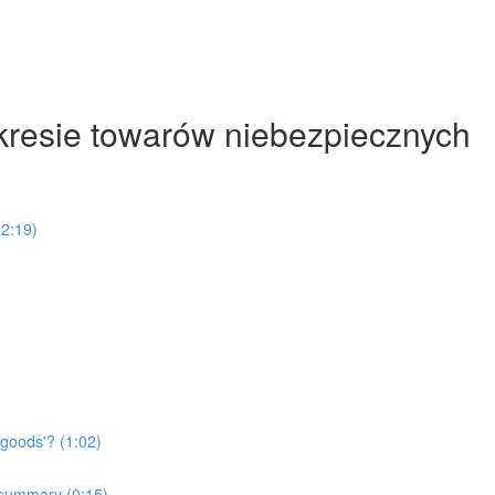
kresie towarów niebezpiecznych
(2:19)
 goods'? (1:02)
 summary (0:15)